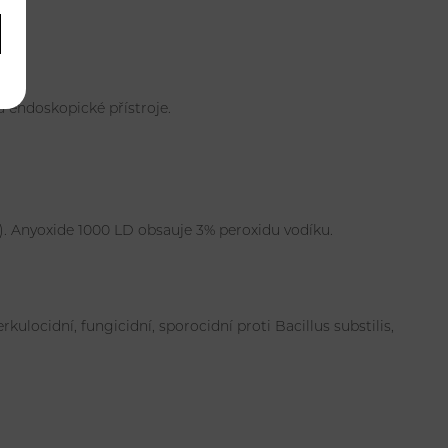
a endoskopické přístroje.
. Anyoxide 1000 LD obsauje 3% peroxidu vodíku.
kulocidní, fungicidní, sporocidní proti Bacillus substilis,