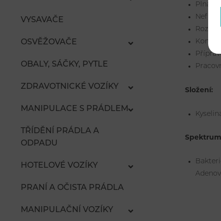
Plná an
Nefixuj
VYSAVAČE
Roztok 
Kontrol
OSVĚŽOVAČE
Příprav
OBALY, SÁČKY, PYTLE
Pracovn
ZDRAVOTNICKÉ VOZÍKY
Složení:
MANIPULACE S PRÁDLEM
Kyselin
TŘÍDĚNÍ PRÁDLA A
Spektrum 
ODPADU
Bakteri
HOTELOVÉ VOZÍKY
Adenovi
PRANÍ A OČISTA PRÁDLA
MANIPULAČNÍ VOZÍKY