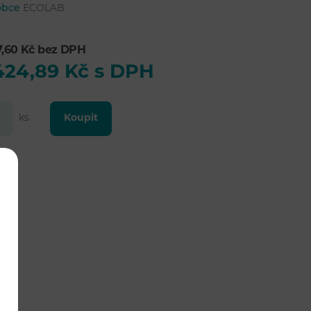
obce
ECOLAB
77,60 Kč bez DPH
424,89 Kč s DPH
ks
Koupit