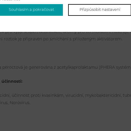
timikrobiální účinnost v 5min.
e proteiny.
Souhlasím a pokračovat
Přizpůsobit nastavení
stabilní 14 dní.
a roztoku testovacími proužky.
ek pro vyšší stupeň dezinfekce, určený pro termolabilní nástroje 
í roztok je připraven po smíchání s přiloženým aktivátorem.
a peroctová je generována z acetylkaprolaktamu (PHERA systém)
účinnosti:
cidní, účinnost proti kvasinkám, virucidní, mykobaktericidní, tuber
rus, Norovirus.