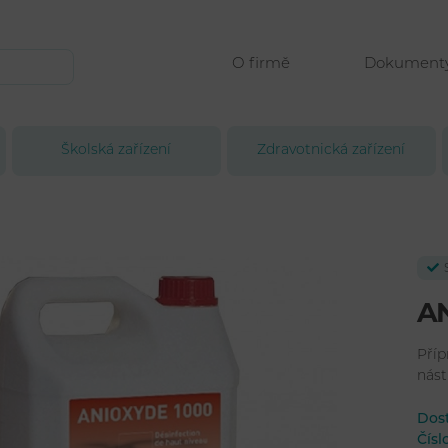
O firmě
Dokument
Školská zařízení
Zdravotnická zařízení
AN
Příp
nást
Dos
Čís