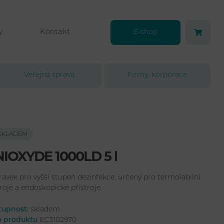
y
Kontakt
E-shop
Veřejná správa
Firmy, korporace
SKLADEM
IOXYDE 1000LD 5 l
ravek pro vyšší stupeň dezinfekce, určený pro termolabilní
roje a endoskopické přístroje.
tupnost:
skladem
lo produktu
EC3102970