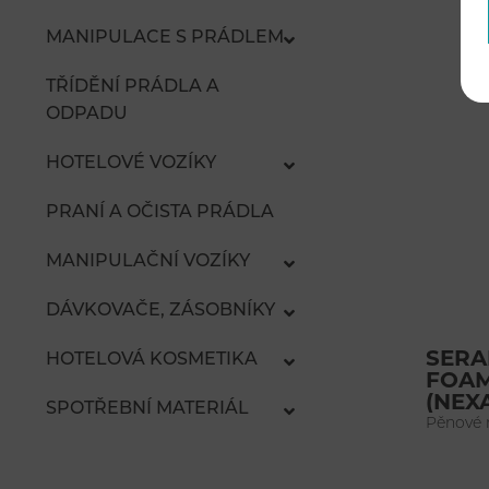
MANIPULACE S PRÁDLEM
TŘÍDĚNÍ PRÁDLA A
ODPADU
HOTELOVÉ VOZÍKY
PRANÍ A OČISTA PRÁDLA
MANIPULAČNÍ VOZÍKY
DÁVKOVAČE, ZÁSOBNÍKY
SERA
HOTELOVÁ KOSMETIKA
FOA
(NEX
SPOTŘEBNÍ MATERIÁL
Pěnové 