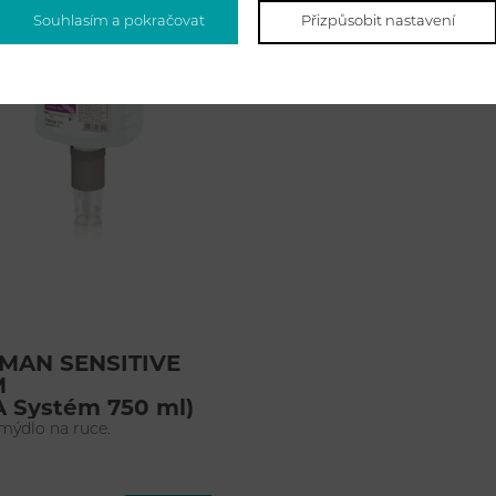
Souhlasím a pokračovat
Přizpůsobit nastavení
MAN SENSITIVE
M
A Systém 750 ml)
mýdlo na ruce.