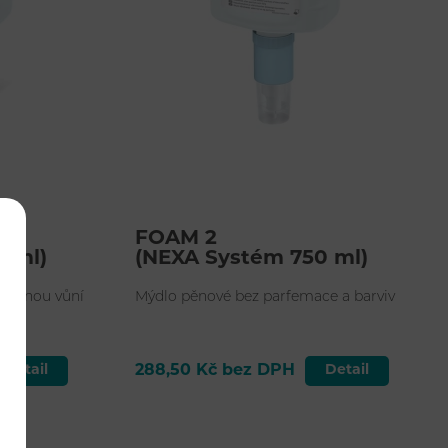
FOAM 2
0 ml)
(NEXA Systém 750 ml)
jmenou vůní
Mýdlo pěnové bez parfemace a barviv
Detail
288,50 Kč bez DPH
Detail