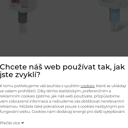
Chcete náš web používat tak, jak
MAN SENSITIVE
FOAM 1
M
(NEXA Systém 75
jste zvyklí?
A Systém 750 ml)
mýdlo na ruce.
Jemné pěnové mýdlo s pří
K tomu potřebujeme váš souhlas s využitím
cookies
, které se ukládají
ve vašem prohlížeči. Díky těmto statistickým, preferenčním a
reklamním cookies zjistíme, jak náš web používáte, přizpůsobíme
vám zobrazené informace a nebudeme vás obtěžovat nerelevantní
 Kč bez DPH
Detail
288,50 Kč bez DPH
reklamou. Můžete také pokračovat pouze s cookies nezbytnými pro
fungování webu. Cookies nám dodávají energii pro další vylepšování.
Přečíst více