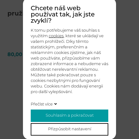
Chcete náš web
pružina ždímače STANDARD
používat tak, jak jste
zvyklí?
K tomu potřebujeme váš souhlas s
využitím
cookies
, které se ukládají ve
vašem prohlížeči. Díky těmto
statistickým, preferenčním a
reklamním cookies zjistíme, jak náš
80,00 Kč bez DPH
Detail
web používáte, přizpůsobíme vám
zobrazené informace a nebudeme vás
obtěžovat nerelevantní reklamou.
Můžete také pokračovat pouze s
cookies nezbytnými pro fungování
webu. Cookies nám dodávají energii
pro další vylepšování.
Přečíst více
Souhlasím a pokračovat
Přizpůsobit nastavení