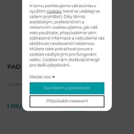
K tomu potřebujeme váš souhlas s
využitím
cookies
, které se ukládají ve
vašem prohlížeči. Díky těmto
statistickým, preferenčním a
reklamním cookies zjistíme, jak náš
web používáte, přizpůsobíme vám
zobrazené informace a nebudeme vás
obtěžovat nerelevantní reklamou.
Můžete také pokračovat pouze s
cookies nezbytnými pro fungování
webu. Cookies nám dodávají energii
pro další vylepšování.
PAD PRO DRYFT
Přečíst více
Universální mycí PAD pro stroj DRYFT.
Souhlasím a pokračovat
Přizpůsobit nastavení
1 010,00 Kč bez DPH
Detail