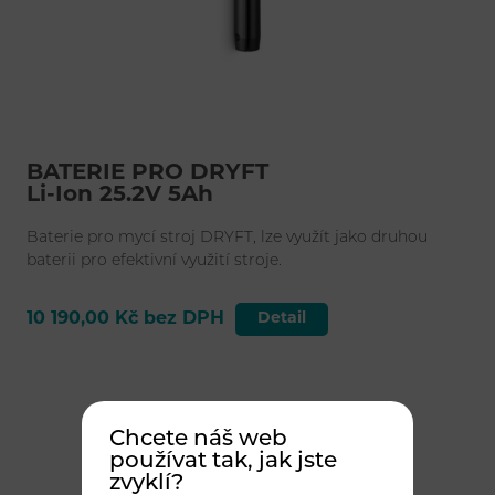
BATERIE PRO DRYFT
Li-Ion 25.2V 5Ah
Baterie pro mycí stroj DRYFT, lze využít jako druhou
baterii pro efektivní využití stroje.
10 190,00 Kč bez DPH
Detail
Chcete náš web
používat tak, jak jste
zvyklí?