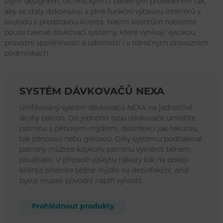
svým designem, technickým či barevným provedením tak,
aby se staly dokonalou a plně funkční výbavou interiérů v
souladu s představou klienta. Našim klientům nabízíme
pouze takové dávkovací systémy, které vynikají vysokou
provozní spolehlivostí a odolností i v náročných provozních
podmínkách.
SYSTÉM DÁVKOVAČŮ NEXA
Unifikovaný systém dávkovačů NEXA na jednotlivé
druhy patron. Do jednoho typu dávkovače umístíte
patronu s pěnovým mýdlem, dezinfekcí jak tekutou,
tak pěnovou nebo gelovou. Díky systému podtlakové
patrony můžete kdykoliv patronu vyměnit během
používání. V případě výskytu nákazy tak na pokoji
klienta změníte běžné mýdlo na dezinfekční, aniž
byste museli původní náplň vyhodit.
Prohlédnout produkty