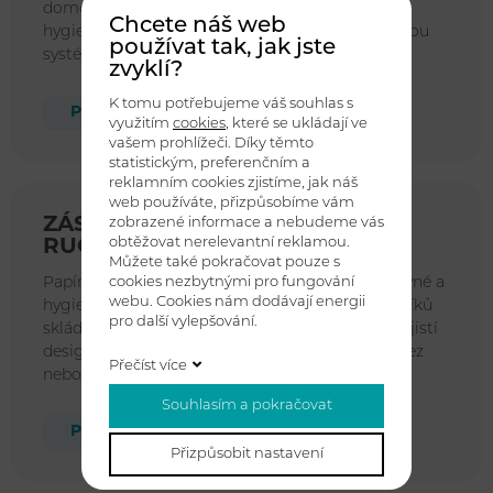
domov potřebnou technologií pro zajištění
Chcete náš web
hygienických bodů pro mytí či dezinfikování rukou
používat tak, jak jste
systémem nádobek na dolévání.
zvyklí?
K tomu potřebujeme váš souhlas s
Prohlédnout produkty
využitím
cookies
, které se ukládají ve
vašem prohlížeči. Díky těmto
statistickým, preferenčním a
reklamním cookies zjistíme, jak náš
web používáte, přizpůsobíme vám
ZÁSOBNÍKY SKLÁDANÝCH
zobrazené informace a nebudeme vás
obtěžovat nerelevantní reklamou.
RUČNÍKŮ
Můžete také pokračovat pouze s
cookies nezbytnými pro fungování
Papírový ručník pro potřeby personálu pro správné a
webu. Cookies nám dodávají energii
hygienické osušení rukou. Základní systém ručníků
pro další vylepšování.
skládaných systém Z. Různé druhy dávkovačů zajistí
designové řešení právě pro Vaše pracoviště. Nerez
Přečíst více
nebo ABS plast.
Souhlasím a pokračovat
Prohlédnout produkty
Přizpůsobit nastavení