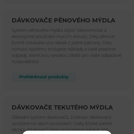
DÁVKOVAČE PĚNOVÉHO MÝDLA
Systém pěnového mýdla zajistí ekonomické a
ekologické používání mycích emulzí, Díky pěnové
formě získáváte více dávek z jedné patrony, Díky
tomuto systému snižujete náklady a také plastové
odpady, které jsou vysokou zátěží pro Vaše odpadové
hospodářství.
Prohlédnout produkty
DÁVKOVAČE TEKUTÉHO MÝDLA
Základní systém dávkovačů. Dolévací dávkovače
využijete na všech provozech. Dáky šitoké paletě
těchto dávkovačů Vám pomůžeme vybavit Váš