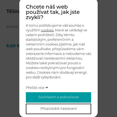
Chcete náš web
Tělové mléko v lahvičce, 35 ml
používat tak, jak jste
zvyklí?
K tomu potřebujeme váš souhlas s
Balení: 300 / 50 ks
využitím
cookies
, které se ukládají ve
vašem prohlížeči. Díky těmto
statistickým, preferenčním a
reklamním cookies zjistíme, jak náš
8,60 Kč bez DPH
Detail
web používáte, přizpůsobíme vám
zobrazené informace a nebudeme vás
obtěžovat nerelevantní reklamou.
Můžete také pokračovat pouze s
cookies nezbytnými pro fungování
webu. Cookies nám dodávají energii
pro další vylepšování.
Přečíst více
Souhlasím a pokračovat
Přizpůsobit nastavení