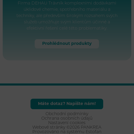
Firma DEHAU Trávník komplexními dodávkami
úklidové chemie, spotřebního materiálu a
techniky, ale především širokým rozsahem svých
služeb umožňuje svým klientům účinné a
efektivní řešení celé této problematiky.
Prohlédnout produkty
Máte dotaz? Napište nám!
Obchodní podmínky
Ochrana osobních údajů
Nastavení cookies
Webové stránky ©2026 PANKREA
Provozováno na systému Estofan