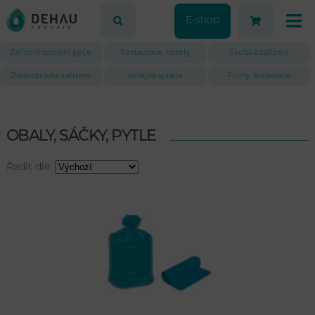
E-shop
Zařízení sociální péče
Restaurace, hotely
Školská zařízení
Zdravotnická zařízení
Veřejná správa
Firmy, korporace
OBALY, SÁČKY, PYTLE
Řadit dle: