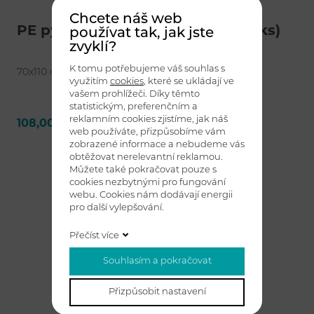
Chcete náš web
PE pytel 120 l (80 mi) - černá (20 ks)
používat tak, jak jste
zvyklí?
K tomu potřebujeme váš souhlas s
70x110 cm
využitím
cookies
, které se ukládají ve
vašem prohlížeči. Díky těmto
statistickým, preferenčním a
reklamním cookies zjistíme, jak náš
108,00 Kč bez DPH
Detail
web používáte, přizpůsobíme vám
zobrazené informace a nebudeme vás
obtěžovat nerelevantní reklamou.
Můžete také pokračovat pouze s
cookies nezbytnými pro fungování
webu. Cookies nám dodávají energii
pro další vylepšování.
Přečíst více
Souhlasím a pokračovat
Přizpůsobit nastavení