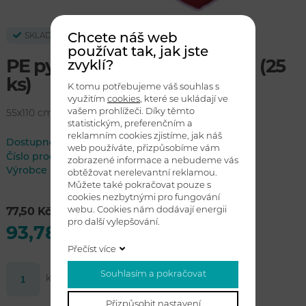
Chcete náš web
SKLADEM
používat tak, jak jste
PE pytel 80 l (50 mi) - červená (25
zvyklí?
ks)
K tomu potřebujeme váš souhlas s
využitím
cookies
, které se ukládají ve
vašem prohlížeči. Díky těmto
55x110 cm
statistickým, preferenčním a
reklamním cookies zjistíme, jak náš
Dostupnost:
skladem
web používáte, přizpůsobíme vám
Číslo produktu
55100050CER
zobrazené informace a nebudeme vás
Výrobce
obtěžovat nerelevantní reklamou.
Můžete také pokračovat pouze s
cookies nezbytnými pro fungování
webu. Cookies nám dodávají energii
77,50 Kč bez DPH
pro další vylepšování.
93,78 Kč s DPH
Přečíst více
Souhlasím a pokračovat
ks
Koupit
Přizpůsobit nastavení