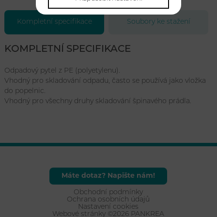
Kompletní specifikace
Soubory ke stažení
KOMPLETNÍ SPECIFIKACE
Odpadový pytel z PE (polyetylenu).
Vhodný pro skladování odpadu, často se používá jako vložka
do popelnic.
Vhodný pro všechny druhy skladování špinavého prádla.
Máte dotaz? Napište nám!
Obchodní podmínky
Ochrana osobních údajů
Nastavení cookies
Webové stránky ©2026 PANKREA