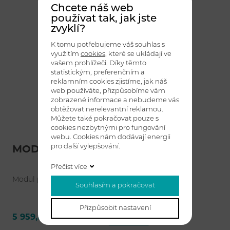
Chcete náš web
používat tak, jak jste
zvyklí?
K tomu potřebujeme váš souhlas s
využitím
cookies
, které se ukládají ve
vašem prohlížeči. Díky těmto
statistickým, preferenčním a
reklamním cookies zjistíme, jak náš
web používáte, přizpůsobíme vám
zobrazené informace a nebudeme vás
obtěžovat nerelevantní reklamou.
Můžete také pokračovat pouze s
cookies nezbytnými pro fungování
webu. Cookies nám dodávají energii
pro další vylepšování.
MODUL SPRINT do boku
Přečíst více
Modul pro systém ždímání MOP-PRESS.
Souhlasím a pokračovat
Přizpůsobit nastavení
5 959,80 Kč bez DPH
Detail