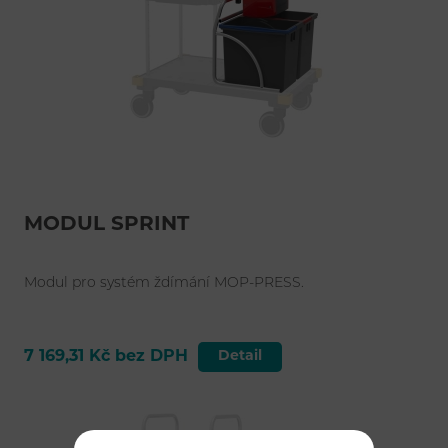
MODUL SPRINT
Modul pro systém ždímání MOP-PRESS.
7 169,31 Kč bez DPH
Detail