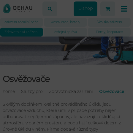
E-shop
Zařízení sociální péče
Restaurace, hotely
Školská zařízení
Zdravotnická zařízení
Veřejná správa
Firmy, korporace
Osvěžovače
home
Služby pro
Zdravotnická zařízení
Osvěžovače
Skvělým doplňkem kvalitně prováděného úklidu jsou
osvěžovače vzduchu, které umí v případě potřeby nejen
odbourávat nepříjemné zápachy, ale navozují i uklidňující
atmosféru v daném prostoru a podtrhují celkový dojem z
úrovně úklidu v něm. Firma dodává různé typy