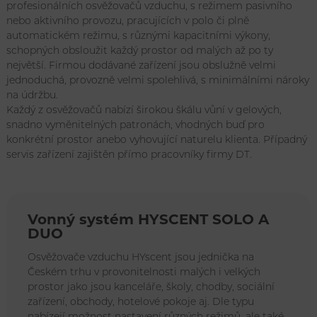
profesionálních osvěžovačů vzduchu, s režimem pasivního
nebo aktivního provozu, pracujících v polo či plně
automatickém režimu, s různými kapacitními výkony,
schopných obsloužit každý prostor od malých až po ty
největší. Firmou dodávané zařízení jsou obslužně velmi
jednoduchá, provozně velmi spolehlivá, s minimálními nároky
na údržbu.
Každý z osvěžovačů nabízí širokou škálu vůní v gelových,
snadno vyměnitelných patronách, vhodných buď pro
konkrétní prostor anebo vyhovující naturelu klienta. Případný
servis zařízení zajištěn přímo pracovníky firmy DT.
Vonný systém HYSCENT SOLO A
DUO
Osvěžovače vzduchu HYscent jsou jednička na
Českém trhu v provonitelnosti malých i velkých
prostor jako jsou kanceláře, školy, chodby, sociální
zařízení, obchody, hotelové pokoje aj. Dle typu