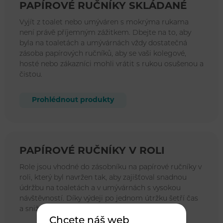
PAPÍROVÉ RUČNÍKY SKLÁDANÉ
Vyjít z toalet nebo umýváren s mokrýma rukama
není právě příjemným zážitkem. Dbejte na to, aby
byla na toaletách a umývárnách vždy dostatečná
zásoba papírových ručníků, aby se vaši kolegové,
hosté nebo zákazníci mohli vrátit s rukou osušenou a
čistou.
Prohlédnout produkty
PAPÍROVÉ RUČNÍKY V ROLI
Role jsou vhodné do zásobníku na papírové ručníky v
roli, který byl navržen tak, aby zajišťoval snadnou
údržbu na toaletách a v umývárnách s vysokou
návštěvností. Díky výdeji po jednom útržku šetří čas
a snižuje spotřebu.
Chcete náš web