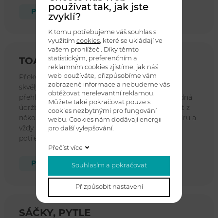
používat tak, jak jste
Prohlédnout produkty
zvyklí?
K tomu potřebujeme váš souhlas s
využitím
cookies
, které se ukládají ve
vašem prohlížeči. Díky těmto
statistickým, preferenčním a
TOALETNÍ PAPÍRY
reklamním cookies zjistíme, jak náš
web používáte, přizpůsobíme vám
Překvapte návštěvníky vašich toalet a umýváren
zobrazené informace a nebudeme vás
skvělým komfortem na jednom z nejvíce
obtěžovat nerelevantní reklamou.
přehlížených míst. Ať je vaší prioritou luxus, snadná
Můžete také pokračovat pouze s
údržba nebo nákladová efektivita, můžete vybírat z
cookies nezbytnými pro fungování
několika kvalitativních provedení toaletního papíru a
webu. Cookies nám dodávají energii
vždy najdete takové, které bude vyhovovat vašim
pro další vylepšování.
potřebám.
Přečíst více
Prohlédnout produkty
Souhlasím a pokračovat
Přizpůsobit nastavení
SÁČKY, PYTLE