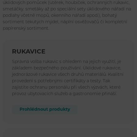
úklidových pomůcek (utěrek, houbiček, ochranných rukavic,
smetáčky. smetáky až po speciální sety úklidového nářadí na
podlahy včetně mopů, okenního nářadí apod.), bohatý
sortiment tekutých mýdel, náplní osvěžovačů či kompletní
papírenský sortiment.
RUKAVICE
Správná volba rukavic s ohledem na jejich využití, je
základem bezpečného používání. Úklidové rukavice,
jednorázové rukavice všech druhů materiálů. Kvalitní
provedení s potřebnými certifikáty a testy. Tak
zajistíte ochranu personálu při všech výzvách, které
provoz ubytovacích služeb a gastronomie přináší.
Prohlédnout produkty