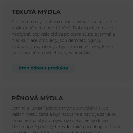
TEKUTÁ MÝDLA
Po častém mytí rukou mohou být vaše ruce suché,
poškozené nebo podrážděné. Dobrá péče o ruce je
nezbytná, aby vaše citlivá pokožka zůstala jemná a
hladká. Naše produkty jsou dermatologicky
testovány a vyrobeny z hydratačních složek, které
jsou vhodné pro všechny typy pokožky.
Prohlédnout produkty
PĚNOVÁ MÝDLA
Jemné a luxusní pěnové mýdlo zanechává ruce
vašich hostů čisté a hydratované a navíc je zárukou,
že na ně toalety a umývárny udělají velký dojem.
Naše náplně pěnových mýdel také pomáhají snižovat