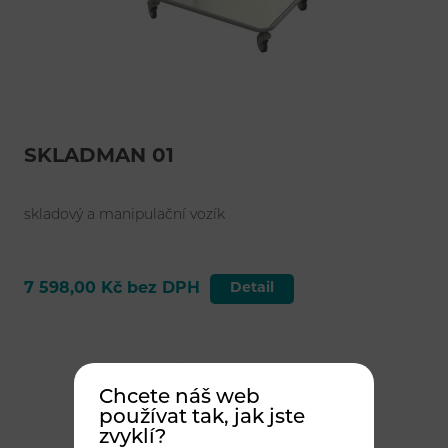
SKLADMAN 01
skladový a manipulační vozík
7 598,00 Kč bez DPH
Detail
Chcete náš web
používat tak, jak jste
zvyklí?