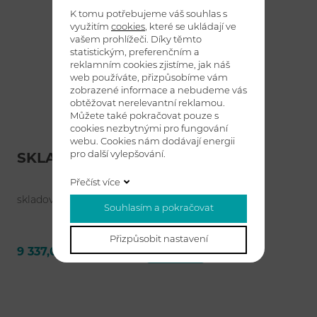
K tomu potřebujeme váš souhlas s
využitím
cookies
, které se ukládají ve
vašem prohlížeči. Díky těmto
statistickým, preferenčním a
reklamním cookies zjistíme, jak náš
web používáte, přizpůsobíme vám
zobrazené informace a nebudeme vás
obtěžovat nerelevantní reklamou.
Můžete také pokračovat pouze s
cookies nezbytnými pro fungování
webu. Cookies nám dodávají energii
pro další vylepšování.
SKLADMAN 02
Přečíst více
skladový a manipulační vozík
Souhlasím a pokračovat
Přizpůsobit nastavení
9 337,00 Kč bez DPH
Detail