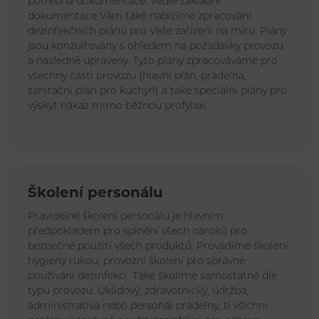
potřebná dokumentace. Vedle základní
dokumentace Vám také nabízíme zpracování
dezinfekčních plánů pro Vaše zařízení na míru. Plány
jsou konzultovány s ohledem na požadavky provozu
a následně upraveny. Tyto plány zpracováváme pro
všechny části provozu (hlavní plán, prádelna,
sanitační plán pro kuchyň) a také speciální plány pro
výskyt nákaz mimo běžnou profylaxi.
Školení personálu
Pravidelné školení personálu je hlavním
předpokladem pro splnění všech nároků pro
bezpečné použití všech produktů. Provádíme školení
hygieny rukou, provozní školení pro správné
používání dezinfekcí. Také školíme samostatně dle
typu provozu. Úklidový, zdravotnický, údržba,
administrativa nebo personál prádelny, ti všichni