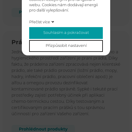
webu. Cookies nám dodávají energii
pro další vylepšování.
Prohlédnout produkty
Přečíst více
Souhlasím a pokračovat
Prádla
Přizpůsobit nastavení
Jedna z nejdůležitějších částí zajištění bezpečného a
hygienického prostředí zařízení je praní prádla, Díky
faktu, že prádelna zařízení zpracovává nejen klientské
prádlo, ale také prádlo provozní (ložní prádlo, mopy,
hadry, infekční prádlo, pracovní oblečení apod.) je
alfou a omegou provozu dezinfikovat
kontaminované prádlo správně. Sypké i tekuté prací
prostředky zajistí potřebný účinek při aplikaci
chemo-termickou cestou. Díky testovaným a
certifikovaným pracím prášků s tou správnou
účinností pro zařízení Vašeho zařízení.
Prohlédnout produkty