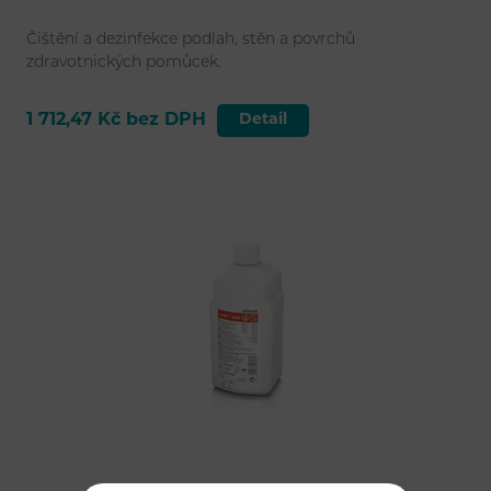
Čištění a dezinfekce podlah, stěn a povrchů
zdravotnických pomůcek.
1 712,47 Kč bez DPH
Detail