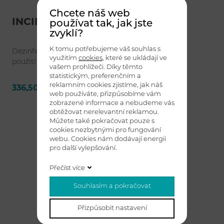
Chcete náš web
INCIDIN LIQUID 1 l
používat tak, jak jste
zvyklí?
K tomu potřebujeme váš souhlas s
Dezinfekční přípravek na bázi alkoholů k přímému
využitím
cookies
, které se ukládají ve
použití pro rychlou dezinfekci postřikem.
vašem prohlížeči. Díky těmto
statistickým, preferenčním a
reklamním cookies zjistíme, jak náš
336,50 Kč bez DPH
Detail
web používáte, přizpůsobíme vám
zobrazené informace a nebudeme vás
obtěžovat nerelevantní reklamou.
Můžete také pokračovat pouze s
cookies nezbytnými pro fungování
webu. Cookies nám dodávají energii
pro další vylepšování.
Přečíst více
Souhlasím a pokračovat
Přizpůsobit nastavení