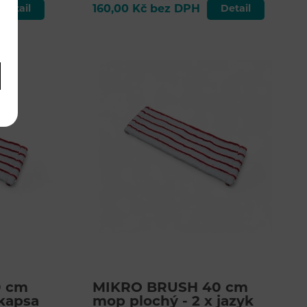
Detail
160,00 Kč bez DPH
Detail
0 cm
MIKRO BRUSH 40 cm
 kapsa
mop plochý - 2 x jazyk