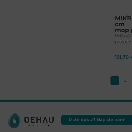
MIKR
cm
mop p
Mikrovl
pro pro
191,70
1
2
Máte dotaz? Napište nám!