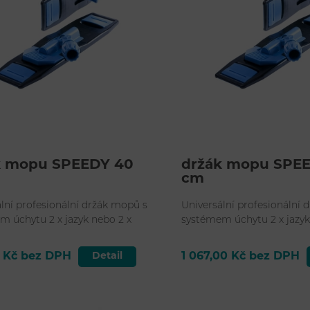
k mopu SPEEDY 40
držák mopu SPE
cm
lní profesionální držák mopů s
Universální profesionální 
m úchytu 2 x jazyk nebo 2 x
systémem úchytu 2 x jazyk
kapsa.
 Kč bez DPH
Detail
1 067,00 Kč bez DPH