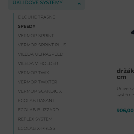
ÚKLIDOVÉ SYSTÉMY
DLOUHÉ TŘÁSNĚ
SPEEDY
VERMOP SPRINT
VERMOP SPRINT PLUS
VILEDA ULTRASPEED
VILEDA V-HOLDER
držá
VERMOP TWIX
cm
VERMOP TWIXTER
Universá
VERMOP SCANDIC X
systéme
ECOLAB RASANT
kapsa.
ECOLAB BLIZZARD
906,00
REFLEX SYSTÉM
ECOLAB X-PRESS