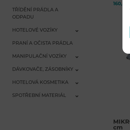
160,00
TŘÍDĚNÍ PRÁDLA A
ODPADU
HOTELOVÉ VOZÍKY
PRANÍ A OČISTA PRÁDLA
MANIPULAČNÍ VOZÍKY
DÁVKOVAČE, ZÁSOBNÍKY
HOTELOVÁ KOSMETIKA
SPOTŘEBNÍ MATERIÁL
MIKR
cm