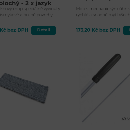
lochý - 2 x jazyk
áknový mop speciálně vyvinutý
Mop s mechanickým úřin
tismykové a hrubé povrchy.
rychlé a snadné mytí všec
včetně strukturovaných.
 Kč bez DPH
Detail
173,20 Kč bez DPH