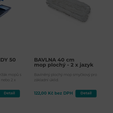
EDY 50
BAVLNA 40 cm
mop plochý - 2 x jazyk
držák mopů s
Bavlněný plochý mop smyčkový pro
 nebo 2 x
základní úklid.
Detail
122,00 Kč bez DPH
Detail