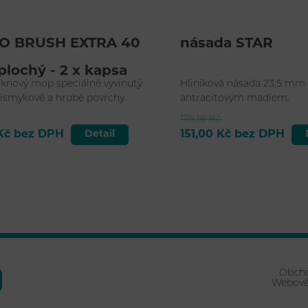
O BRUSH EXTRA 40
násada STAR
lochý - 2 x kapsa
áknový mop speciálně vyvinutý
Hliníková násada 23,5 mm 
tismykové a hrubé povrchy.
antracitovým madlem.
175,18 Kč
 Kč bez DPH
Detail
151,00 Kč bez DPH
Obch
Webové