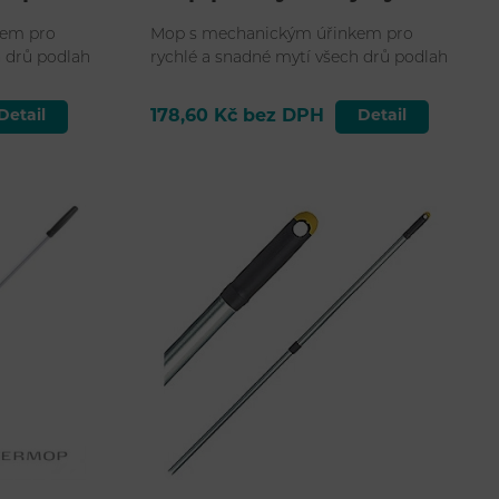
kem pro
Mop s mechanickým úřinkem pro
h drů podlah
rychlé a snadné mytí všech drů podlah
včetně strukturovaných.
Detail
178,60 Kč bez DPH
Detail