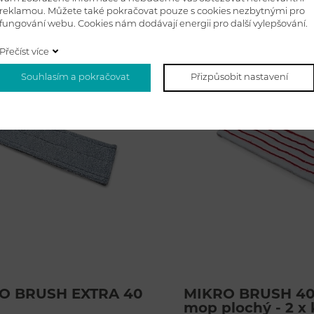
 Kč bez DPH
Detail
160,00 Kč bez DPH
reklamou. Můžete také pokračovat pouze s cookies nezbytnými pro
fungování webu. Cookies nám dodávají energii pro další vylepšování.
Přečíst více
Souhlasím a pokračovat
Přizpůsobit nastavení
O BRUSH EXTRA 40
MIKRO BRUSH 4
mop plochý - 2 x