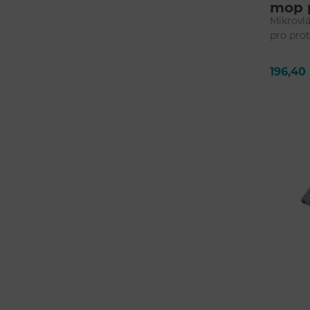
mop p
Mikrovl
pro pro
196,40