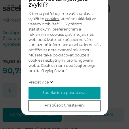
zvyklí?
sáček do koše 35 l - bílé (50 ks)
K tomu potřebujeme váš souhlas s
využitím
cookies
, které se ukládají ve
mikrotenový sáček 20mi
vašem prohlížeči. Díky těmto
statistickým, preferenčním a
Dostupnost:
skladem
reklamním cookies zjistíme, jak náš
Číslo produktu
W20B
web používáte, přizpůsobíme vám
Výrobce
zobrazené informace a nebudeme vás
obtěžovat nerelevantní reklamou.
Můžete také pokračovat pouze s
cookies nezbytnými pro fungování
75,00 Kč bez DPH
webu. Cookies nám dodávají energii
90,75 Kč s DPH
pro další vylepšování.
Přečíst více
ks
Koupit
Souhlasím a pokračovat
Přizpůsobit nastavení
Kompletní specifikace
Soubory ke stažení