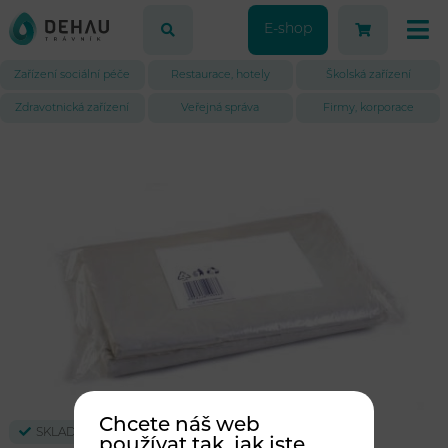
E-shop
Zařízení sociální péče
Restaurace, hotely
Školská zařízení
Zdravotnická zařízení
Veřejná správa
Firmy, korporace
Chcete náš web
SKLADEM
používat tak, jak jste