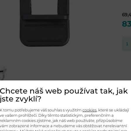
69,
83
Chcete náš web používat tak, jak
jste zvyklí?
etní specifikace
Soubory ke stažení
K tomu potřebujeme váš souhlas s využitím
cookies
, které se ukládají
ve vašem prohlížeči. Díky těmto statistickým, preferenčním a
reklamním cookies zjistíme, jak náš web používáte, přizpůsobíme
vám zobrazené informace a nebudeme vás obtěžovat nerelevantní