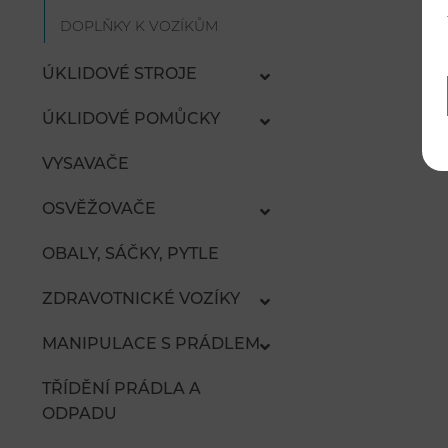
DOPLŇKY K VOZÍKŮM
ÚKLIDOVÉ STROJE
ÚKLIDOVÉ POMŮCKY
VYSAVAČE
OSVĚŽOVAČE
OBALY, SÁČKY, PYTLE
ZDRAVOTNICKÉ VOZÍKY
MANIPULACE S PRÁDLEM
TŘÍDĚNÍ PRÁDLA A
ODPADU