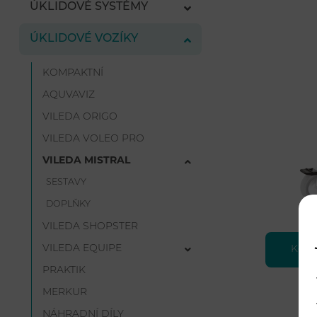
ÚKLIDOVÉ SYSTÉMY
ÚKLIDOVÉ VOZÍKY
KOMPAKTNÍ
AQUVAVIZ
VILEDA ORIGO
VILEDA VOLEO PRO
VILEDA MISTRAL
SESTAVY
DOPLŇKY
VILEDA SHOPSTER
VILEDA EQUIPE
Kompl
PRAKTIK
MERKUR
NÁHRADNÍ DÍLY