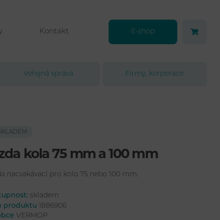
y
Kontakt
E-shop
Veřejná správa
Firmy, korporace
SKLADEM
zda kola 75 mm a 100 mm
a nacvakávací pro kolo 75 nebo 100 mm.
tupnost:
skladem
lo produktu
1886906
obce
VERMOP