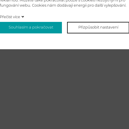
reklamou. Můžete také pokračovat pouze s cookies nezbytnými pro
fungování webu. Cookies nám dodávají energii pro další vylepšování.
Přečíst více
Souhlasím a pokračovat
Přizpůsobit nastavení