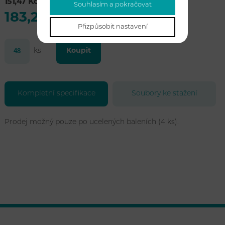
151,47 Kč bez DPH
Souhlasím a pokračovat
183,28 Kč s DPH
Přizpůsobit nastavení
ks
Koupit
Kompletní specifikace
Soubory ke stažení
Prodej možný pouze po ucelených baleních (4 ks).