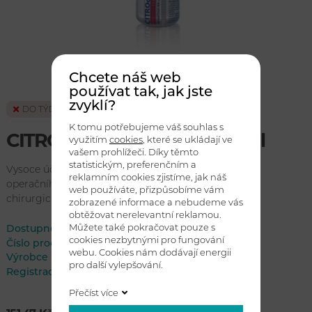
Chcete náš web
používat tak, jak jste
zvyklí?
DO TÝDNE
K tomu potřebujeme váš souhlas s
CITROCLOREX 2% RED 120 ml
využitím
cookies
, které se ukládají ve
vašem prohlížeči. Díky těmto
statistickým, preferenčním a
Vysoce účinný dezinfekční přípravek pro dezinfekci
reklamním cookies zjistíme, jak náš
operačního pole a pokožky pro maximálně efektivní
web používáte, přizpůsobíme vám
chirurgické zákroky.
zobrazené informace a nebudeme vás
obtěžovat nerelevantní reklamou.
Můžete také pokračovat pouze s
Dostupnost:
do týdne
cookies nezbytnými pro fungování
Číslo produktu
EC3061380
webu. Cookies nám dodávají energii
Výrobce
ECOLAB
pro další vylepšování.
Registrace
Bi
Přečíst více