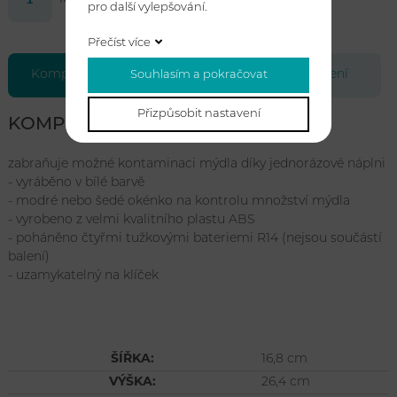
pro další vylepšování.
Přečíst více
Kompletní specifikace
Soubory ke stažení
Souhlasím a pokračovat
Přizpůsobit nastavení
KOMPLETNÍ SPECIFIKACE
zabraňuje možné kontaminaci mýdla díky jednorázové náplni
- vyráběno v bílé barvě
- modré nebo šedé okénko na kontrolu množství mýdla
- vyrobeno z velmi kvalitního plastu ABS
- poháněno čtyřmi tužkovými bateriemi R14 (nejsou součástí
balení)
- uzamykatelný na klíček
ŠÍŘKA:
16,8 cm
VÝŠKA:
26,4 cm