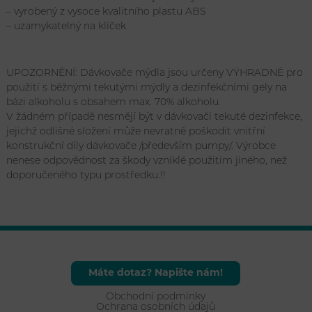
– vyrobený z vysoce kvalitního plastu ABS
– uzamykatelný na klíček
UPOZORNĚNÍ: Dávkovače mýdla jsou určeny VÝHRADNĚ pro
použití s běžnými tekutými mýdly a dezinfekčními gely na
bázi alkoholu s obsahem max. 70% alkoholu.
V žádném případě nesmějí být v dávkovači tekuté dezinfekce,
jejichž odlišné složení může nevratně poškodit vnitřní
konstrukční díly dávkovače /především pumpy/. Výrobce
nenese odpovědnost za škody vzniklé použitím jiného, než
doporučeného typu prostředku.!!
Máte dotaz? Napište nám!
Obchodní podmínky
Ochrana osobních údajů