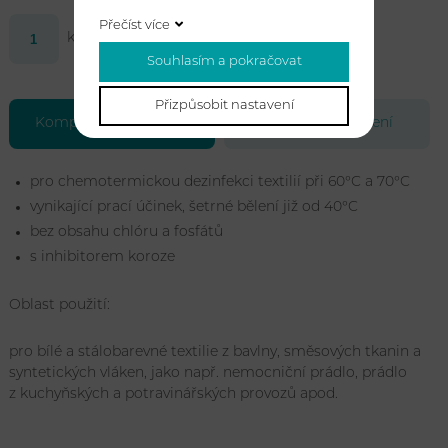
Přečíst více
ks
Koupit
Souhlasím a pokračovat
Přizpůsobit nastavení
Kompletní specifikace
Soubory ke stažení
pro chemotermickou dezinfekci textilií při 60°C a 70°C
vynikající prací účinek, šetrné bělení již od 40°C
bez obsahu chlóru a fosfátů
s inhibitorem koroze
Oblast použití:
pro bílé a stálobarevné textilie z bavlny, směsových tkanin a
syntetických vláken, jako např. nemocniční prádlo, prádlo
z kuchyňských a potravinářských provozů apod.