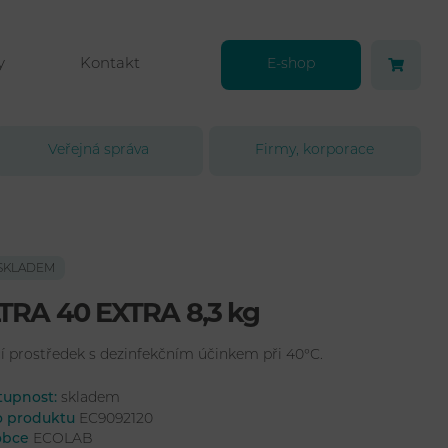
y
Kontakt
E-shop
Veřejná správa
Firmy, korporace
SKLADEM
TRA 40 EXTRA 8,3 kg
í prostředek s dezinfekčním účinkem při 40°C.
tupnost:
skladem
lo produktu
EC9092120
obce
ECOLAB