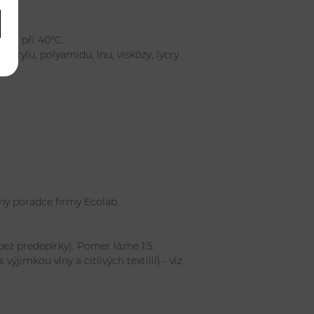
nkem při 40°C.
akrylu, polyamidu, lnu, viskózy, lycry
ný poradce firmy Ecolab.
z predepírky). Pomer lázne 1:5.
ýjimkou vlny a citlivých textilií) - viz