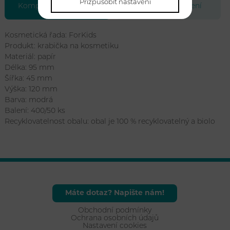
Přizpůsobit nastavení
Kompletní specifikace
Soubory ke stažení
Kosmetická řada: ForKids
Produkt: krabička na kosmetiku
Materiál: papír
Délka: 95 mm
Šířka: 45 mm
Výška: 120 mm
Barva: modrá
Balení: 400/50 ks
Recyklovatelnost obalu: obal je 100 % recyklovatelný a biolo
Máte dotaz? Napište nám!
Obchodní podmínky
Ochrana osobních údajů
Nastavení cookies