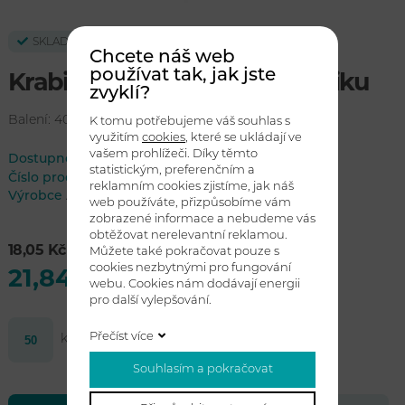
SKLADEM
Chcete náš web
používat tak, jak jste
Krabička na dětskou kosmetiku
zvyklí?
Balení: 400 / 50 ks
K tomu potřebujeme váš souhlas s
využitím
cookies
, které se ukládají ve
vašem prohlížeči. Díky těmto
Dostupnost:
skladem
statistickým, preferenčním a
Číslo produktu
ROFK-BOX
reklamním cookies zjistíme, jak náš
Výrobce
ALDA
web používáte, přizpůsobíme vám
zobrazené informace a nebudeme vás
obtěžovat nerelevantní reklamou.
18,05 Kč bez DPH
Můžete také pokračovat pouze s
cookies nezbytnými pro fungování
21,84 Kč s DPH
webu. Cookies nám dodávají energii
pro další vylepšování.
Přečíst více
ks
Koupit
Souhlasím a pokračovat