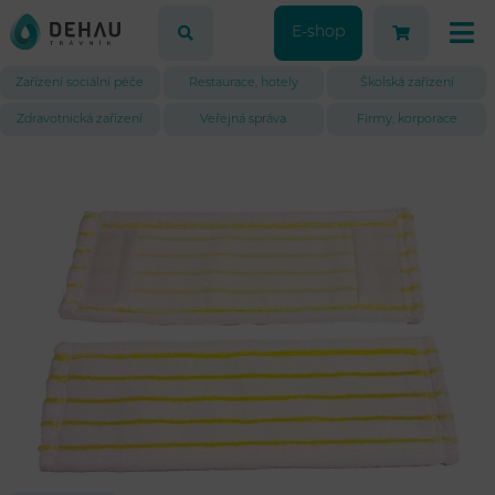
E-shop
Zařízení sociální péče
Restaurace, hotely
Školská zařízení
Zdravotnická zařízení
Veřejná správa
Firmy, korporace