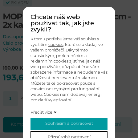
SKLADEM
MOP MIKRO BÍLO-ŽLUTÝ 40 cm -
Chcete náš web
používat tak, jak jste
2x kapsa
zvyklí?
Dostupnost:
skladem
K tomu potřebujeme váš souhlas s
Číslo produktu
942540
využitím
cookies
, které se ukládají ve
Výrobce
vašem prohlížeči. Díky těmto
statistickým, preferenčním a
reklamním cookies zjistíme, jak náš
web používáte, přizpůsobíme vám
160,00 Kč bez DPH
zobrazené informace a nebudeme vás
193,60 Kč s DPH
obtěžovat nerelevantní reklamou.
Můžete také pokračovat pouze s
cookies nezbytnými pro fungování
webu. Cookies nám dodávají energii
ks
Koupit
pro další vylepšování.
Přečíst více
Souhlasím a pokračovat
Kompletní specifikace
Soubory ke stažení
Přizpůsobit nastavení