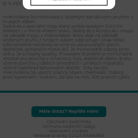
81 % PES mikrovlákno, 19 % polypropylen
mikrovlákno kombinované s vloženým kartáčovým pruhem z
hrubých vláken
Jedná se o speciální mop, který vyniká vysokým čistícím
efektem i v mírně vlhkém stavu. Jedná se o konstrukci mopu
na základě mopu z mikrovláken, který však na základě
vložených pruhů z tvrdých vláken odstraňuje i jinak těžko
odstranitelné nečistoty ze silně strukturovaných ploch,
dlaždiček, porézních materiálů. Je mimořádně odolný proti
otěru. Je schopný vyvářky. Provedení žlutobílé je mimořádně
vhodné pro povrchy z mramoru, žuly, dlaždiček všeho druhu
včetně povrchu z dalších přírodních i umělých materiálů
včetně například betonových dlaždic. Díky použití
mikrovlákna lze ušetřit značný objem chemikálií. Odolný
proti kyselinám i louhům, záruka na min. 300 pracích cyklů.
Máte dotaz? Napište nám!
Obchodní podmínky
Ochrana osobních údajů
Nastavení cookies
Webové stránky ©2026 PANKREA