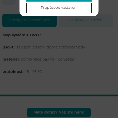
Přizpůsobit nastavení
Kompletní specifikace
Soubory ke stažení
Mop systému TWIX:
BASIC:
základní čištění, dobrá absorbce vody
materiál:
kombinace bavlna - polyester
pratelnost:
45 - 95 °C
Máte dotaz? Napište nám!