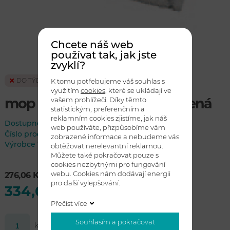
Chcete náš web
používat tak, jak jste
zvyklí?
DO TÝDNE
K tomu potřebujeme váš souhlas s
využitím
cookies
, které se ukládají ve
vašem prohlížeči. Díky těmto
mop TWIX BASIC 30 cm - zelená
statistickým, preferenčním a
reklamním cookies zjistíme, jak náš
Dostupnost:
do týdne
web používáte, přizpůsobíme vám
Číslo produktu
1479784
zobrazené informace a nebudeme vás
Výrobce
VERMOP
obtěžovat nerelevantní reklamou.
Můžete také pokračovat pouze s
cookies nezbytnými pro fungování
webu. Cookies nám dodávají energii
276,06 Kč bez DPH
pro další vylepšování.
334,03 Kč s DPH
Přečíst více
Souhlasím a pokračovat
ks
Koupit