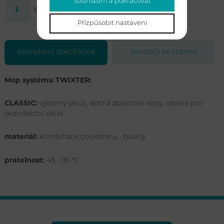
Souhlasím a pokračovat
ks
Koupit
Přizpůsobit nastavení
Kompletní specifikace
Soubory ke stažení
Mop systému TWIXTER:
CLASSIC:
výborný skluz, dobrá absorbce vody, ideální pro
dezinfekční úklid
materiál:
kombinace polyesteru - bavlny
pratelnost:
45 - 95 °C