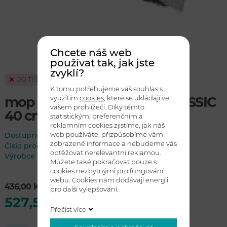
Chcete náš web
používat tak, jak jste
zvyklí?
DO TÝDNE
K tomu potřebujeme váš souhlas s
využitím
cookies
, které se ukládají ve
mop VERMOP TWIXTER CLASSIC
vašem prohlížeči. Díky těmto
40 cm - modrý
statistickým, preferenčním a
reklamním cookies zjistíme, jak náš
web používáte, přizpůsobíme vám
Dostupnost:
do týdne
zobrazené informace a nebudeme vás
Číslo produktu
14731
obtěžovat nerelevantní reklamou.
Výrobce
VERMOP
Můžete také pokračovat pouze s
cookies nezbytnými pro fungování
webu. Cookies nám dodávají energii
436,00 Kč bez DPH
pro další vylepšování.
527,56 Kč s DPH
Přečíst více