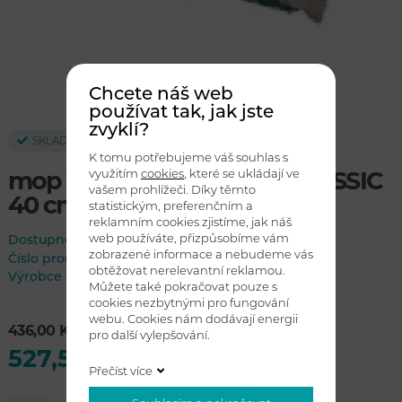
Chcete náš web
používat tak, jak jste
zvyklí?
SKLADEM
K tomu potřebujeme váš souhlas s
využitím
cookies
, které se ukládají ve
mop VERMOP TWIXTER CLASSIC
vašem prohlížeči. Díky těmto
40 cm - zelený
statistickým, preferenčním a
reklamním cookies zjistíme, jak náš
web používáte, přizpůsobíme vám
Dostupnost:
skladem
zobrazené informace a nebudeme vás
Číslo produktu
1473184
obtěžovat nerelevantní reklamou.
Výrobce
VERMOP
Můžete také pokračovat pouze s
cookies nezbytnými pro fungování
webu. Cookies nám dodávají energii
436,00 Kč bez DPH
pro další vylepšování.
527,56 Kč s DPH
Přečíst více