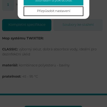
Souhlasím a pokračovat
ks
Koupit
Přizpůsobit nastavení
Kompletní specifikace
Soubory ke stažení
Mop systému TWIXTER:
CLASSIC:
výborný skluz, dobrá absorbce vody, ideální pro
dezinfekční úklid
materiál:
kombinace polyesteru - bavlny
pratelnost:
45 - 95 °C