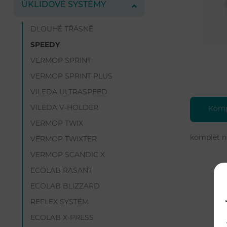
ÚKLIDOVÉ SYSTÉMY
DLOUHÉ TŘÁSNĚ
SPEEDY
VERMOP SPRINT
VERMOP SPRINT PLUS
VILEDA ULTRASPEED
VILEDA V-HOLDER
Kompl
VERMOP TWIX
komplet n
VERMOP TWIXTER
VERMOP SCANDIC X
ECOLAB RASANT
ECOLAB BLIZZARD
REFLEX SYSTÉM
ECOLAB X-PRESS