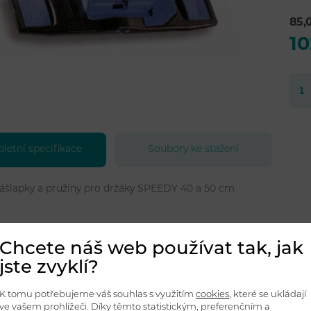
85,
10
etní specifikace
Soubory ke stažení
ášlapky a pružiny pro držáky SPEEDY 40 a 50 cm
Chcete náš web používat tak, jak
jste zvyklí?
K tomu potřebujeme váš souhlas s využitím
cookies
, které se ukládají
ve vašem prohlížeči. Díky těmto statistickým, preferenčním a