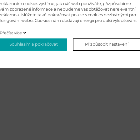
reklamním cookies zjistíme, jak náš web používáte, přizpůsobíme
vám zobrazené informace a nebudeme vás obtěžovat nerelevantní
reklamou. Můžete také pokračovat pouze s cookies nezbytnými pro
fungování webu. Cookies nám dodávají energii pro další vylepšování.
Přečíst více
Souhlasím a pokračovat
Přizpůsobit nastavení