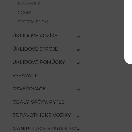
MASTERFIX
COMBI
SYSTÉM PADŮ
ÚKLIDOVÉ VOZÍKY
ÚKLIDOVÉ STROJE
ÚKLIDOVÉ POMŮCKY
VYSAVAČE
OSVĚŽOVAČE
OBALY, SÁČKY, PYTLE
ZDRAVOTNICKÉ VOZÍKY
MANIPULACE S PRÁDLEM