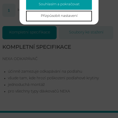
Souhlasím a pokračovat
ks
Koupit
Přizpůsobit nastavení
Kompletní specifikace
Soubory ke stažení
KOMPLETNÍ SPECIFIKACE
NEXA ODKAPÁVAČ
účinně zamezuje odkapávání na podlahu
všude tam, kde hrozí poškození podlahové krytiny
jednoduchá montáž
pro všechny typy dávkovačů NEXA