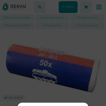
E-shop
Zařízení sociální péče
Restaurace, hotely
Školská zařízení
Zdravotnická zařízení
Veřejná správa
Firmy, korporace
SKLADEM