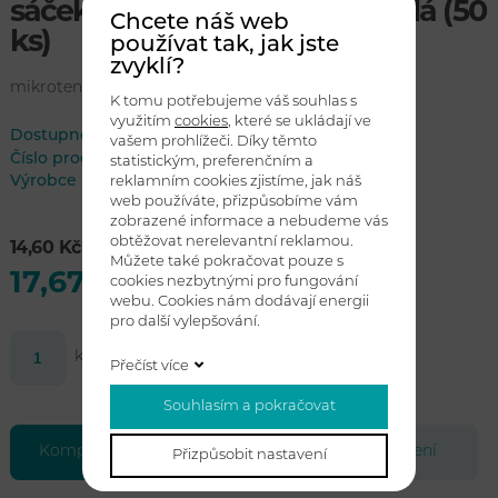
sáček do koše 49 x 60 cm - bílá (50
Chcete náš web
ks)
používat tak, jak jste
zvyklí?
mikrotenový sáček do koše v roli
K tomu potřebujeme váš souhlas s
využitím
cookies
, které se ukládají ve
Dostupnost:
skladem
vašem prohlížeči. Díky těmto
Číslo produktu
SK4960
statistickým, preferenčním a
Výrobce
reklamním cookies zjistíme, jak náš
web používáte, přizpůsobíme vám
zobrazené informace a nebudeme vás
obtěžovat nerelevantní reklamou.
14,60 Kč bez DPH
Můžete také pokračovat pouze s
17,67 Kč s DPH
cookies nezbytnými pro fungování
webu. Cookies nám dodávají energii
pro další vylepšování.
ks
Koupit
Přečíst více
Souhlasím a pokračovat
Kompletní specifikace
Soubory ke stažení
Přizpůsobit nastavení