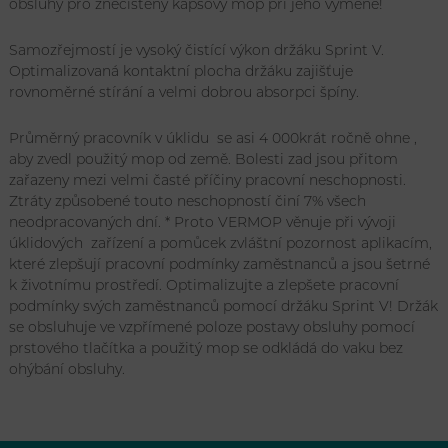
obsluhy pro znečištěný kapsový mop při jeho výměně!
Samozřejmostí je vysoký čistící výkon držáku Sprint V.
Optimalizovaná kontaktní plocha držáku zajišťuje
rovnoměrné stírání a velmi dobrou absorpci špíny.
Průměrný pracovník v úklidu se asi 4 000krát ročně ohne ,
aby zvedl použitý mop od země. Bolesti zad jsou přitom
zařazeny mezi velmi časté příčiny pracovní neschopnosti.
Ztráty způsobené touto neschopností činí 7% všech
neodpracovaných dní. * Proto VERMOP věnuje při vývoji
úklidových zařízení a pomůcek zvláštní pozornost aplikacím,
které zlepšují pracovní podmínky zaměstnanců a jsou šetrné
k životnímu prostředí. Optimalizujte a zlepšete pracovní
podmínky svých zaměstnanců pomocí držáku Sprint V! Držák
se obsluhuje ve vzpřímené poloze postavy obsluhy pomocí
prstového tlačítka a použitý mop se odkládá do vaku bez
ohýbání obsluhy.