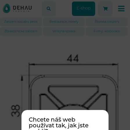
E-shop
Zařízení sociální péče
Restaurace, hotely
Školská zařízení
Zdravotnická zařízení
Veřejná správa
Firmy, korporace
Chcete náš web
používat tak, jak jste